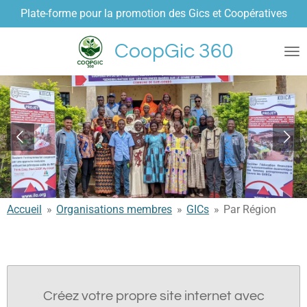
Plate-forme pour la promotion des Gics et Coopératives
Passer
au
CoopGic 360
contenu
principal
Accueil
»
Organisations membres
»
GICs
»
Par Région
Créez votre propre site internet avec